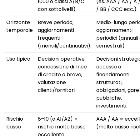
1000 o classi A/B/C
(es. AAA / AA / A 
con sottolivelli).
/ BB / CCC ecc.).
Orizzonte
Breve periodo;
Medio-lungo peri
temporale
aggiornamenti
aggiornamenti
frequenti
periodici (annuali
(mensili/continuativi).
semestrali).
Uso tipico
Decisioni operative:
Decisioni strategi
concessione di linee
accesso a
di credito a breve,
finanziamenti
valutazione
strutturati,
clienti/fornitori.
obbligazioni, gare
pubbliche,
investimenti.
Rischio
8–10 (o A1/A2) =
AAA / AA = eccel
basso
rischio molto basso
(molto basso risch
eccellente