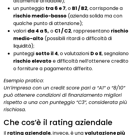
altamente affidabile);
un punteggio
tra 6 e 7
, o
B1 / B2
, corrisponde a
rischio medio-basso
(azienda solida ma con
qualche punto di attenzione);
valori
da 4 a 5
,, o
C1 / C2
, rappresentano
rischio
medio-alto
(possibili ritardi o difficoltà di
liquidità);
punteggi
sotto il 4
, o valutazioni
D o E
, segnalano
rischio elevato
e difficoltà nell’ottenere credito
o forniture a pagamento differito.
Esempio pratico:
Un’impresa con un credit score pari a “A1” o “8/10”
può ottenere condizioni di finanziamento migliori
rispetto a una con punteggio “C3”, considerata più
rischiosa.
Che cos’è il rating aziendale
Il
rating aziendale
, invece, è una
valutazione più