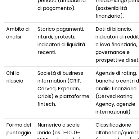
periodo (affidabilità
medio-lungo peri
di pagamento).
(sostenibilità
finanziaria).
Ambito di
Storico pagamenti,
Dati di bilancio,
analisi
ritardi, protesti,
indicatori di reddit
indicatori di liquidità
e leva finanziaria,
recenti.
governance e
prospettive di set
Chi lo
Società di business
Agenzie di rating,
rilascia
information (CRIF,
banche o centri d
Cerved, Experian,
analisi finanziaria
Cribis) e piattaforme
(Cerved Rating
fintech.
Agency, agenzie
internazionali).
Forma del
Numerico o scale
Classificazione
punteggio
ibride (es. 1–10, 0–
alfabetica/qualita