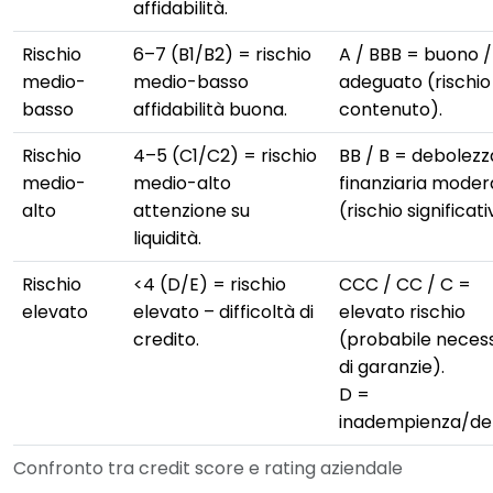
affidabilità.
Rischio
6–7 (B1/B2) = rischio
A / BBB = buono /
medio-
medio-basso
adeguato (rischio
basso
affidabilità buona.
contenuto).
Rischio
4–5 (C1/C2) = rischio
BB / B = debolezz
medio-
medio-alto
finanziaria moder
alto
attenzione su
(rischio significati
liquidità.
Rischio
<4 (D/E) = rischio
CCC / CC / C =
elevato
elevato – difficoltà di
elevato rischio
credito.
(probabile necess
di garanzie).
D =
inadempienza/def
Confronto tra credit score e rating aziendale