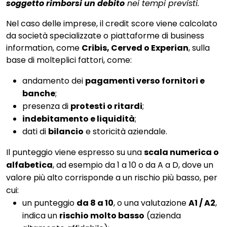
soggetto rimborsi un debito
nei tempi previsti.
Nel caso delle imprese, il credit score viene calcolato
da società specializzate o piattaforme di business
information, come
Cribis, Cerved o Experian
, sulla
base di molteplici fattori, come:
andamento dei
pagamenti verso fornitori e
banche
;
presenza di
protesti o ritardi
;
indebitamento e liquidità
;
dati di
bilancio
e storicità aziendale.
Il punteggio viene espresso su una
scala numerica o
alfabetica
, ad esempio da 1 a 10 o da A a D, dove un
valore più alto corrisponde a un rischio più basso, per
cui:
un punteggio
da 8 a 10
, o una valutazione
A1 / A2
,
indica un
rischio molto basso
(azienda