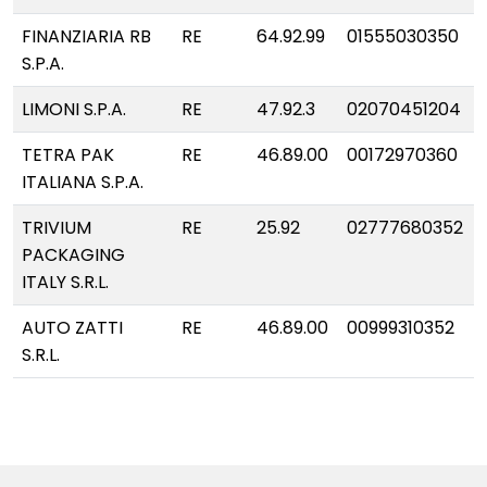
FINANZIARIA RB
RE
64.92.99
01555030350
S.P.A.
LIMONI S.P.A.
RE
47.92.3
02070451204
TETRA PAK
RE
46.89.00
00172970360
ITALIANA S.P.A.
TRIVIUM
RE
25.92
02777680352
PACKAGING
ITALY S.R.L.
AUTO ZATTI
RE
46.89.00
00999310352
S.R.L.