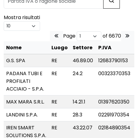
Mostra risultati
Page
of 6670
Nome
Luogo
Settore
P.IVA
G.S. SPA
RE
46.89.00
12683790153
PADANA TUBI E
RE
24.2
00323370353
PROFILATI
ACCIAIO - S.P.A.
MAX MARA S.R.L.
RE
14.21.1
01397620350
LANDINI S.P.A.
RE
28.3
02291970354
IREN SMART
RE
43.22.07
02184890354
SOLUTIONS S.P.A.