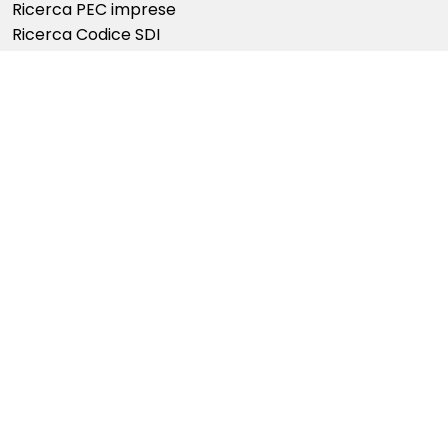
Ricerca PEC imprese
Ricerca Codice SDI
Servizi
Bilanci ESG
Fatturazione elettronica
Bandi e finanziamenti
Assicurazioni Cyber Risk
Assistenza
Assistenza clienti
Termini e condizioni
Sicurezza e Privacy
Cookie policy